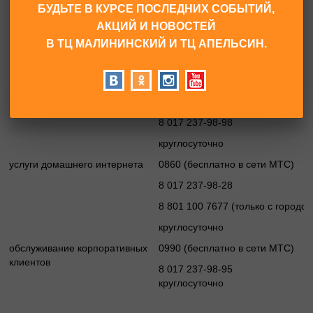
БУДЬТЕ В КУРСЕ ПОСЛЕДНИХ СОБЫТИЙ,
Центр онлайн-поддержки
АКЦИЙ И НОВОСТЕЙ
У вас есть вопросы или проблемы? Вы найдёте ответы и решени
В ТЦ МАЛИНИНСКИЙ И ТЦ АПЕЛЬСИН.
email
help@mts.by
Контактный центр
услуги мобильной связи
0890, *7777 (бесплатно в сети М
8 017 237-98-98
круглосуточно
услуги домашнего интернета
0860 (бесплатно в сети МТС)
8 017 237-98-28
8 801 100 7677 (только с городс
круглосуточно
обслуживание корпоративных
0990 (бесплатно в сети МТС)
клиентов
8 017 237-98-95
круглосуточно