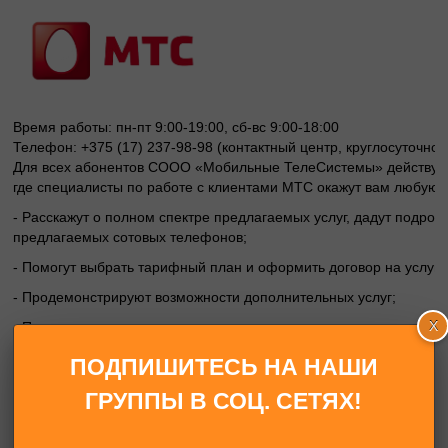
Время работы: пн-пт 9:00-19:00, сб-вс 9:00-18:00
Телефон: +375 (17) 237-98-98 (контактный центр, круглосуточно)
Для всех абонентов СООО «Мобильные ТелеСистемы» действую
где специалисты по работе с клиентами МТС окажут вам любую
- Расскажут о полном спектре предлагаемых услуг, дадут подроб
предлагаемых сотовых телефонов;
- Помогут выбрать тарифный план и оформить договор на услуги
- Продемонстрируют возможности дополнительных услуг;
- Помогут подключить новую услугу, выяснить вопросы начислен
счетах, получить распечатку детализированного счета;
ПОДПИШИТЕСЬ НА НАШИ
- Помогут произвести авансовый платеж.
ГРУППЫ В СОЦ. СЕТЯХ!
В Центрах обслуживания абонентов МТС вы всегда можете пол
действия сети, планах ее расширения и о тарифах международн