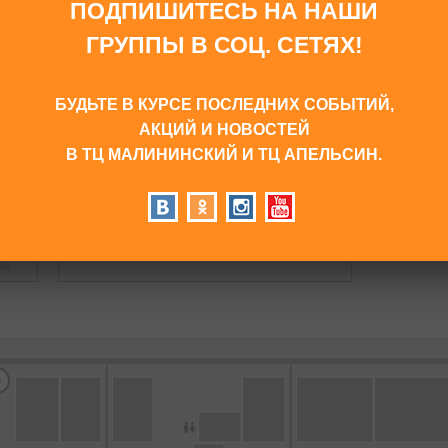
ПОДПИШИТЕСЬ НА НАШИ
2)
БЕЛЬЕВОЙ ТРИКОТАЖ (4)
ДЕТСКИЕ ТОВАРЫ (2)
ГРУППЫ В СОЦ. СЕТЯХ!
 ПАРФЮМЕРИЯ (3)
МОБИЛЬНЫЕ ТЕЛЕФОНЫ И СВЯЗЬ (4)
НОЕ (2)
РЕСТОРАН (1)
СПОРТИВНАЯ ОДЕЖДА (1)
БУДЬТЕ В КУРСЕ ПОСЛЕДНИХ СОБЫТИЙ,
АКЦИЙ И НОВОСТЕЙ
В ТЦ МАЛИНИНСКИЙ И ТЦ АПЕЛЬСИН.